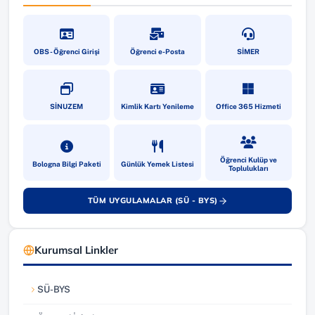
(yeni sekmede açılır)
(yeni sekmede açılır)
(yeni sekmede a
OBS - Öğrenci Girişi
Öğrenci e-Posta
SİMER
(yeni sekmede açılır)
(yeni sekmede açılır)
(yeni sekmede a
SİNUZEM
Kimlik Kartı Yenileme
Office 365 Hizmeti
(yeni sekmede açılır)
(yeni sekmede açılır)
(yeni sekmede a
Öğrenci Kulüp ve
Bologna Bilgi Paketi
Günlük Yemek Listesi
Toplulukları
TÜM UYGULAMALAR (SÜ - BYS)
(yeni sekmede açılır)
Kurumsal Linkler
SÜ-BYS
(yeni sekmede açılır)