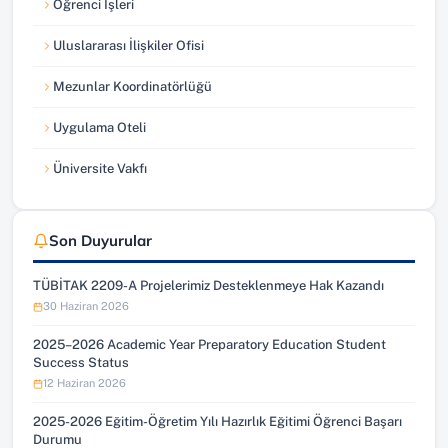
Öğrenci İşleri
(yeni sekmede açılır)
Uluslararası İlişkiler Ofisi
(yeni sekmede açılır)
Mezunlar Koordinatörlüğü
(yeni sekmede açılır)
Uygulama Oteli
(yeni sekmede açılır)
Üniversite Vakfı
(yeni sekmede açılır)
Son Duyurular
TÜBİTAK 2209-A Projelerimiz Desteklenmeye Hak Kazandı
30 Haziran 2026
2025–2026 Academic Year Preparatory Education Student
Success Status
12 Haziran 2026
2025-2026 Eğitim-Öğretim Yılı Hazırlık Eğitimi Öğrenci Başarı
Durumu