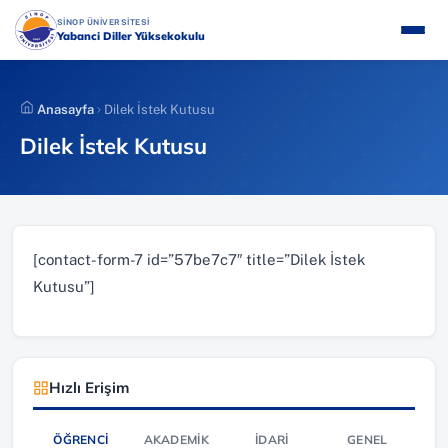
İçeriğe
(YENI SEKMEDE AÇILIR)
SİNOP ÜNİVERSİTESİ
atla
Yabanci Diller Yüksekokulu
Anasayfa
Dilek İstek Kutusu
Dilek İstek Kutusu
[contact-form-7 id=”57be7c7″ title=”Dilek İstek
Kutusu”]
Hızlı Erişim
ÖĞRENCI
AKADEMIK
İDARI
GENEL