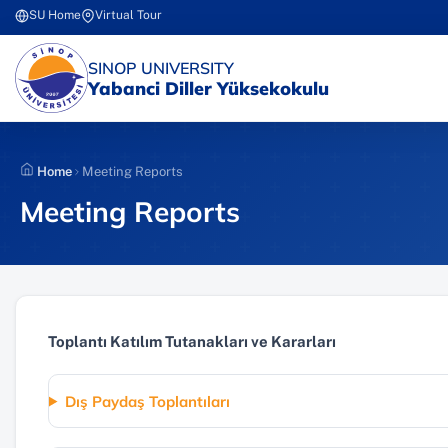
Skip
SU Home
Virtual Tour
(yeni sekmede açılır)
(yeni sekmede açılır)
to
content
(YENI SEKMEDE AÇILIR)
SINOP UNIVERSITY
Yabanci Diller Yüksekokulu
Home
Meeting Reports
Meeting Reports
Toplantı Katılım Tutanakları ve Kararları
Dış Paydaş Toplantıları