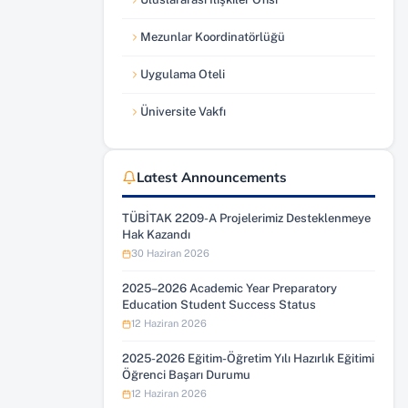
(yeni sekmede açılır)
Mezunlar Koordinatörlüğü
(yeni sekmede açılır)
Uygulama Oteli
(yeni sekmede açılır)
Üniversite Vakfı
(yeni sekmede açılır)
Latest Announcements
TÜBİTAK 2209-A Projelerimiz Desteklenmeye
Hak Kazandı
30 Haziran 2026
2025–2026 Academic Year Preparatory
Education Student Success Status
12 Haziran 2026
2025-2026 Eğitim-Öğretim Yılı Hazırlık Eğitimi
Öğrenci Başarı Durumu
12 Haziran 2026