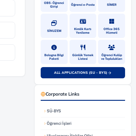
(yeni sekmede açılır)
(yeni sekmede açılır)
(yeni sekmede
OBS - Öğrenci
Öğrenci e-Posta
SİMER
Girişi
(yeni sekmede açılır)
(yeni sekmede açılır)
(yeni sekmede
Kimlik Kartı
Office 365
SİNUZEM
Yenileme
Hizmeti
(yeni sekmede açılır)
(yeni sekmede açılır)
(yeni sekmede
Bologna Bilgi
Günlük Yemek
Öğrenci Kulüp
Paketi
Listesi
ve Toplulukları
ALL APPLICATIONS (SU - BYS)
(yeni sekmede açılır)
Corporate Links
SÜ-BYS
(yeni sekmede açılır)
Öğrenci İşleri
(yeni sekmede açılır)
Uluslararası İlişkiler Ofisi